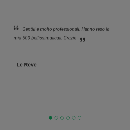
Personale Cordiale e Preparato, sempre pronti
a dare consigli e vengono incontro alle esigenze
del cliente.
Eleandro