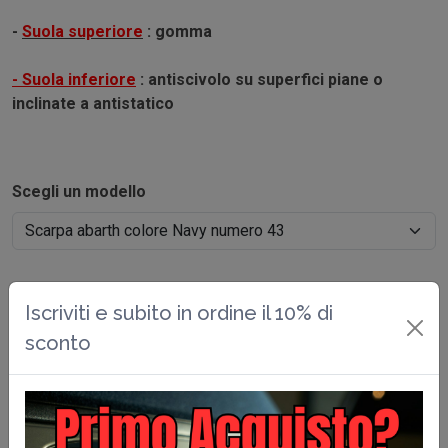
-
Suola superiore
: gomma
- Suola in
feriore
: antiscivolo su superfici piane o
inclinate a antistatico
Scegli un modello
Iscriviti e subito in ordine il 10% di
€ 75.00
sconto
Attenzione
per acquistare devi essere
registrato.
Fallo qui>>