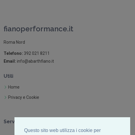
fianoperformance.it
Roma Nord
Telefono:
392 021 8211
Email:
info@abarthfiano.it
Utili
Home
Privacy e Cookie
Servizi
Questo sito web utilizza i cookie per