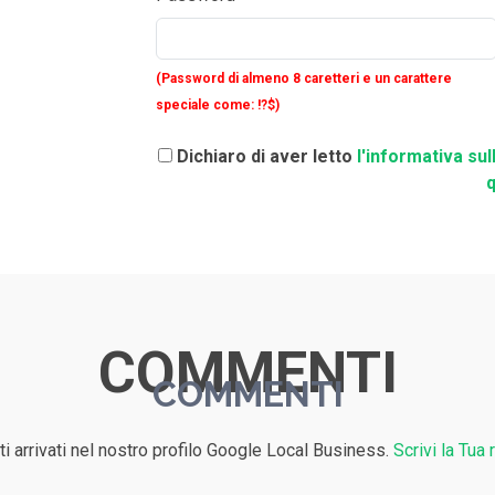
(Password di almeno 8 caretteri e un carattere
speciale come: !?$)
Dichiaro di aver letto
l'informativa sul
q
COMMENTI
COMMENTI
i arrivati nel nostro profilo Google Local Business.
Scrivi la Tua