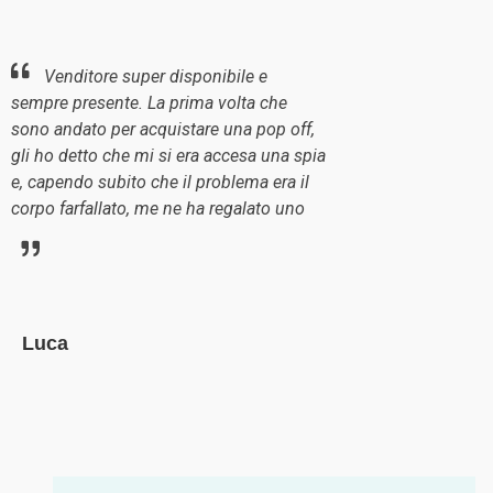
Venditore super disponibile e
Sono
sempre presente. La prima volta che
prodott
sono andato per acquistare una pop off,
point a 
gli ho detto che mi si era accesa una spia
distribu
e, capendo subito che il problema era il
top
corpo farfallato, me ne ha regalato uno
Andr
Luca