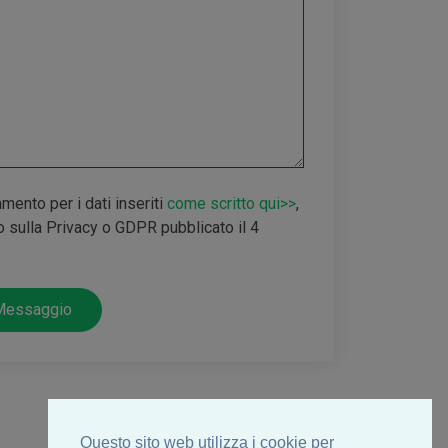
amento per i dati inseriti
come scritto qui>>
,
sulla Privacy o GDPR pubblicato il 4
 Messaggio
Questo sito web utilizza i cookie per