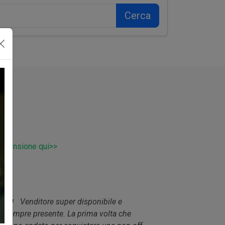
Cerca
 recensione qui>>
 e
Sono andato da loro per visionare i
 che
prodotti di Monza performance ottimo