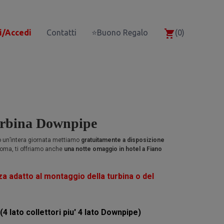
i/Accedi
Contatti
⭐Buono Regalo
(0)
turbina Downpipe
no un’intera giornata mettiamo
gratuitamente a disposizione
 Roma, ti offriamo anche
una notte omaggio in hotel a Fiano
za adatto al montaggio della turbina o del
(4 lato collettori piu' 4 lato Downpipe)