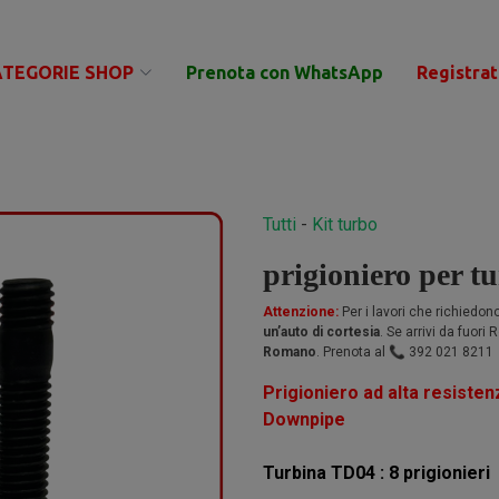
ATEGORIE SHOP
Prenota con WhatsApp
Registrat
Tutti
-
Kit turbo
prigioniero per 
Attenzione:
Per i lavori che richiedo
un’auto di cortesia
. Se arrivi da fuori
Romano
. Prenota al 📞 392 021 8211
Prigioniero ad alta resisten
Downpipe
Turbina TD04 : 8 prigionieri 