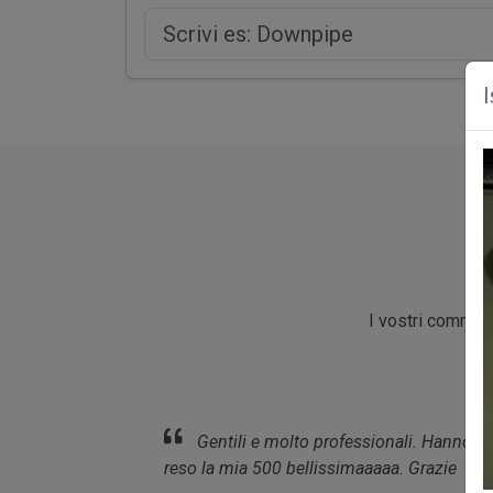
I
I vostri comment
e molto professionali. Hanno
Personale Cordiale
500 bellissimaaaaa. Grazie
sempre pronti a dare 