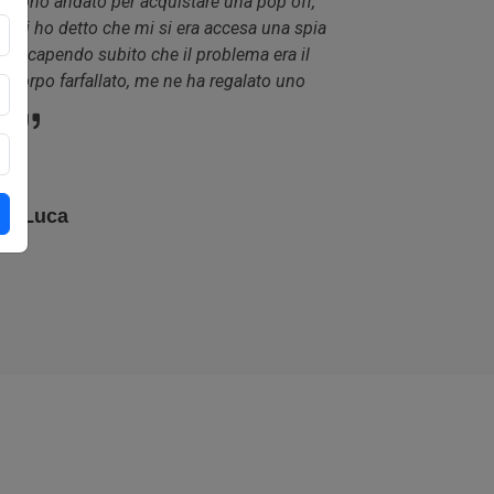
pop off,
point a Roma, con l'occasione ho fatto la
 una spia
distribuzione completa alla pia 595 pista
 era il
top
ato uno
Andrea