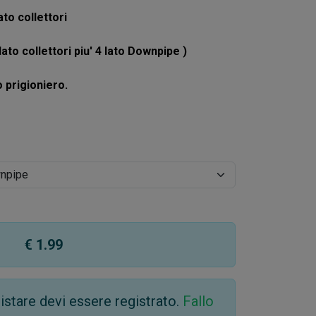
lato collettori
4 lato collettori piu' 4 lato Downpipe )
o prigioniero.
€ 1.99
stare devi essere registrato.
Fallo