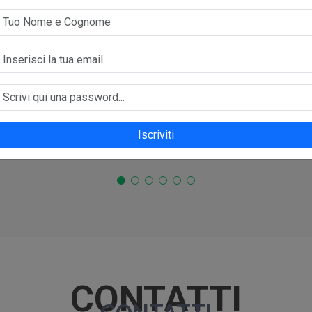
sono andato per acquistare una 
del cliente.
gli ho detto che mi si era accesa
e, capendo subito che il problema
corpo farfallato, me ne ha regal
Iscriviti
Luca
CONTATTI