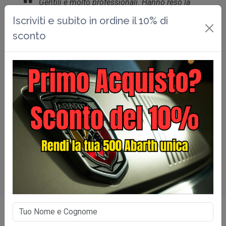
Gentili e molto professionali. Hanno reso la
mia 500 bellissimaaaaa. Grazie
Iscriviti e subito in ordine il 10% di
sconto
Le Reve