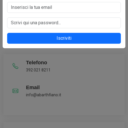
CONTATTI
CONTATTI
Contatta il nostro Staff per avere un preventivo senza alcun
impegno
Iscriviti
Telefono
392 021 8211
Email
info@abarthfiano.it