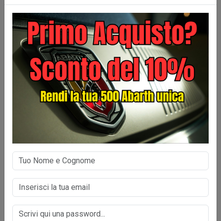
COMMENTI
COMMENTI
I vostri commenti arrivati nel nostro profilo Google Local
Business.
Scrivi la Tua recensione qui>>
no reso la
Personale Cordiale e Preparato
a dare consigli e vengono incontro 
del cliente.
Eleandro