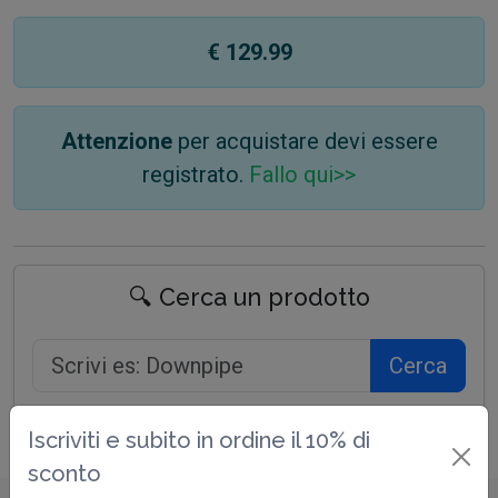
€ 129.99
Attenzione
per acquistare devi essere
registrato.
Fallo qui>>
🔍 Cerca un prodotto
Cerca
Iscriviti e subito in ordine il 10% di
sconto