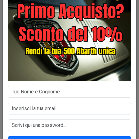
COMMENTI
COMMENTI
I vostri commenti arrivati nel nostro profilo Google Local
Business.
Scrivi la Tua recensione qui>>
Hanno reso la
Personale Cordiale e Prepar
a dare consigli e vengono incont
del cliente.
Eleandro